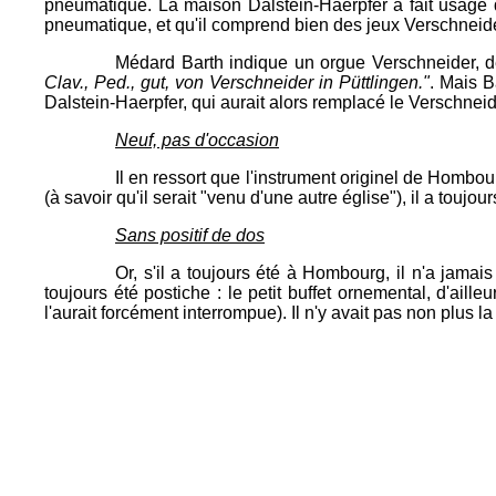
pneumatique. La maison Dalstein-Haerpfer a fait usage de
pneumatique, et qu'il comprend bien des jeux Verschneide
Médard Barth indique un orgue Verschneider, d
Clav., Ped., gut, von Verschneider in Püttlingen."
. Mais B
Dalstein-Haerpfer, qui aurait alors remplacé le Verschneide
Neuf, pas d'occasion
Il en ressort que l'instrument originel de Hombour
(à savoir qu'il serait "venu d'une autre église"), il a toujo
Sans positif de dos
Or, s'il a toujours été à Hombourg, il n'a jamai
toujours été postiche : le petit buffet ornemental, d'aill
l'aurait forcément interrompue). Il n'y avait pas non plus 