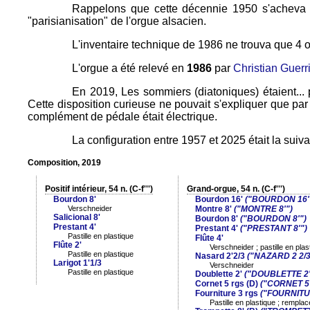
Rappelons que cette décennie 1950 s'acheva pa
"parisianisation" de l'orgue alsacien.
L'inventaire technique de 1986 ne trouva que 4 o
L'orgue a été relevé en
1986
par
Christian Guerr
En 2019, Les sommiers (diatoniques) étaient...
Cette disposition curieuse ne pouvait s'expliquer que par l
complément de pédale était électrique.
La configuration entre 1957 et 2025 était la suiva
Composition, 2019
Positif intérieur, 54 n. (C-f''')
Grand-orgue, 54 n. (C-f''')
Bourdon 8'
Bourdon 16'
("BOURDON 16'
Verschneider
Montre 8'
("MONTRE 8'")
Salicional 8'
Bourdon 8'
("BOURDON 8'")
Prestant 4'
Prestant 4'
("PRESTANT 8'")
Pastille en plastique
Flûte 4'
Flûte 2'
Verschneider ; pastille en plas
Pastille en plastique
Nasard 2'2/3
("NAZARD 2 2/3
Larigot 1'1/3
Verschneider
Pastille en plastique
Doublette 2'
("DOUBLETTE 2'
Cornet 5 rgs (D)
("CORNET 5 
Fourniture 3 rgs
("FOURNITU
Pastille en plastique ; rempl