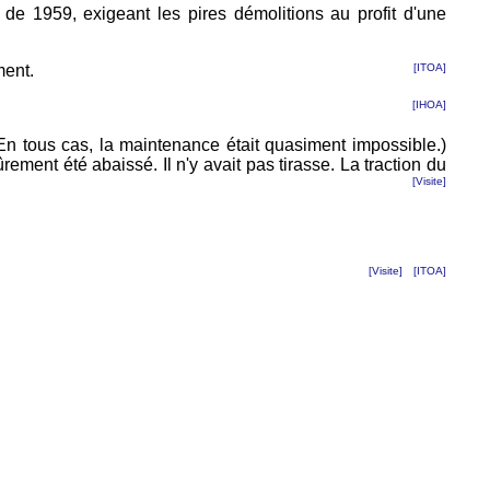
de 1959, exigeant les pires démolitions au profit d'une
ment.
[ITOA]
[IHOA]
En tous cas, la maintenance était quasiment impossible.)
rement été abaissé. Il n'y avait pas tirasse. La traction du
[Visite]
[Visite]
[ITOA]