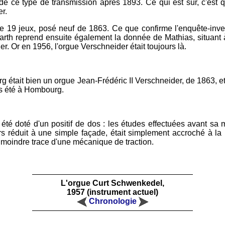
 ce type de transmission après 1893. Ce qui est sûr, c'est qu
r.
e 19 jeux, posé neuf de 1863. Ce que confirme l'enquête-inve
arth reprend ensuite également la donnée de Mathias, situant
r. Or en 1956, l'orgue Verschneider était toujours là.
g était bien un orgue Jean-Frédéric II Verschneider, de 1863, et 
urs été à Hombourg.
s été doté d'un positif de dos : les études effectuées avant sa 
eurs réduit à une simple façade, était simplement accroché à la
la moindre trace d'une mécanique de traction.
L'orgue Curt Schwenkedel,
1957 (instrument actuel)
Chronologie