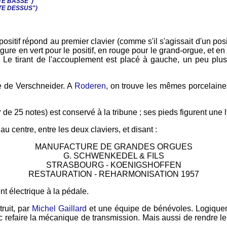
E BASSE")
E DESSUS")
e positif répond au premier clavier (comme s'il s'agissait d'un p
re en vert pour le positif, en rouge pour le grand-orgue, et en n
 Le tirant de l'accouplement est placé à gauche, un peu plus 
re de Verschneider. A
Roderen
, on trouve les mêmes porcelain
e 25 notes) est conservé à la tribune ; ses pieds figurent une l
u centre, entre les deux claviers, et disant :
MANUFACTURE DE GRANDES ORGUES
G. SCHWENKEDEL & FILS
STRASBOURG - KOENIGSHOFFEN
RESTAURATION - REHARMONISATION 1957
t électrique à la pédale.
truit, par
Michel Gaillard
et une équipe de bénévoles. Logiquement,
c refaire la mécanique de transmission. Mais aussi de rendre le