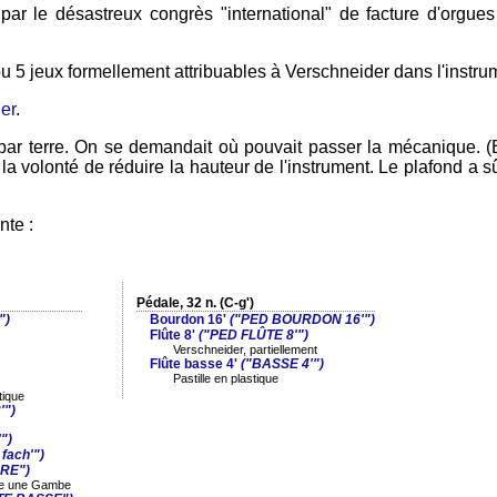
r le désastreux congrès "international" de facture d'orgues 
u 5 jeux formellement attribuables à Verschneider dans l'instru
ier
.
 par terre. On se demandait où pouvait passer la mécanique. (
a volonté de réduire la hauteur de l'instrument. Le plafond a sû
nte :
Pédale, 32 n. (C-g')
")
Bourdon 16'
("PED BOURDON 16'")
Flûte 8'
("PED FLÛTE 8'")
Verschneider, partiellement
Flûte basse 4'
("BASSE 4'")
Pastille en plastique
tique
'")
")
fach'")
RE")
ace une Gambe