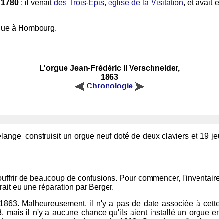
n
1780
: il venait
des Trois-Epis, église de la Visitation
, et avait 
orgue à Hombourg.
L'orgue Jean-Frédéric II Verschneider,
1863
Chronologie
elange, construisit un orgue neuf doté de deux claviers et 19 jeu
 souffrir de beaucoup de confusions. Pour commencer, l'inventai
rait eu une réparation par Berger.
n 1863. Malheureusement, il n'y a pas de date associée à cette
3, mais il n'y a aucune chance qu'ils aient installé un orgue 