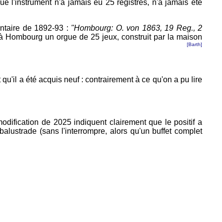
e l'instrument n'a jamais eu 25 registres, n'a jamais été
ntaire de 1892-93 :
"Hombourg: O. von 1863, 19 Reg., 2
 à Hombourg un orgue de 25 jeux, construit par la maison
[Barth]
qu'il a été acquis neuf : contrairement à ce qu'on a pu lire
modification de 2025 indiquent clairement que le positif a
 balustrade (sans l'interrompre, alors qu'un buffet complet