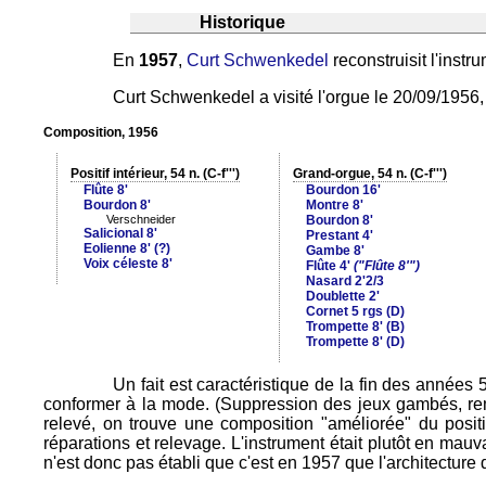
Historique
En
1957
,
Curt Schwenkedel
reconstruisit l'instr
Curt Schwenkedel a visité l'orgue le 20/09/1956, 
Composition, 1956
Positif intérieur, 54 n. (C-f''')
Grand-orgue, 54 n. (C-f''')
Flûte 8'
Bourdon 16'
Bourdon 8'
Montre 8'
Verschneider
Bourdon 8'
Salicional 8'
Prestant 4'
Eolienne 8' (?)
Gambe 8'
Voix céleste 8'
Flûte 4'
("Flûte 8'")
Nasard 2'2/3
Doublette 2'
Cornet 5 rgs (D)
Trompette 8' (B)
Trompette 8' (D)
Un fait est caractéristique de la fin des années
conformer à la mode. (Suppression des jeux gambés, rempla
relevé, on trouve une composition "améliorée" du positif :
réparations et relevage. L'instrument était plutôt en mauva
n'est donc pas établi que c'est en 1957 que l'architecture