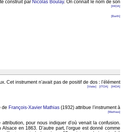
été construit par
Nicolas Boulay
. On connaît le nom de son
[IHOA]
[Barth]
x. Cet instrument n'avait pas de positif de dos : l'élément
[Visite]
[ITOA]
[IHOA]
re de
François-Xavier Mathias
(1932) attribue l'instrument à
[Mathias]
 attribution, pour nous indiquer d'où venait la confusion.
en Alsace en 1863. D'autre part, l'orgue est donné comme