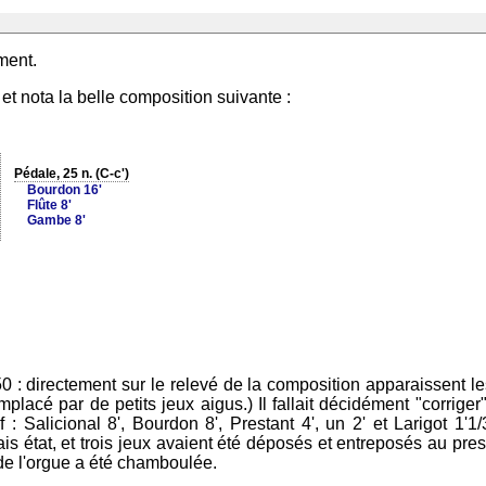
ument.
et nota la belle composition suivante :
Pédale, 25 n. (C-c')
Bourdon 16'
Flûte 8'
Gambe 8'
 50 : directement sur le relevé de la composition apparaissent
cé par de petits jeux aigus.) Il fallait décidément "corriger" 
 Salicional 8', Bourdon 8', Prestant 4', un 2' et Larigot 1'1/3
is état, et trois jeux avaient été déposés et entreposés au pres
 de l'orgue a été chamboulée.