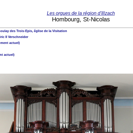
Les orgues de la région d'Illzach
Hombourg, St-Nicolas
oulay des Trois-Epis, église de la Visitation
ic II Verschneider
ument actuel)
nt actuel)