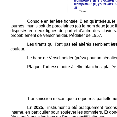
Trompette 8' (B)
("TROMPETT
Trompette 8' (D)
("TROMPETT
I/II
Tirant
Console en fenêtre frontale. Bien qu'intérieur, l
tournés, munis soit de porcelaines (où le nom deux jeux figu
disposés en deux lignes de part et d'autre des claviers.
probablement de Verschneider. Pédalier de 1957.
Les tirants qui l'ont pas été altérés semblent êt
couleur.
Le banc de Verschneider (prévu pour un pédalier d
Plaque d'adresse noire à lettre blanches, placée a
Transmission mécanique à équerres, partiellemen
En
2025
, l'instrument a été pratiquement recons
interne, en particulier pour soulever les sommiers. Et don
été ajouté, avec les jeux de l'ancien positif intérieur.