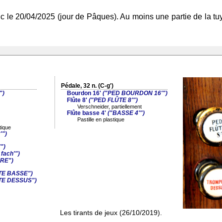
ic le 20/04/2025 (jour de Pâques). Au moins une partie de la tu
Pédale, 32 n. (C-g')
")
Bourdon 16'
("PED BOURDON 16'")
Flûte 8'
("PED FLÛTE 8'")
Verschneider, partiellement
Flûte basse 4'
("BASSE 4'")
Pastille en plastique
tique
'")
")
fach'")
RE")
E BASSE")
E DESSUS")
Les tirants de jeux (26/10/2019).