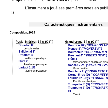
L'instrument a joué ses premières notes en publ
Hz.
Caractéristiques instrumentales
Composition, 2019
Positif intérieur, 54 n. (C-f''')
Grand-orgue, 54 n. (C-f''')
Bourdon 8'
Bourdon 16'
("BOURDON 16'
Verschneider
Montre 8'
("MONTRE 8'")
Salicional 8'
Bourdon 8'
("BOURDON 8'")
Prestant 4'
Prestant 4'
("PRESTANT 8'")
Pastille en plastique
Flûte 4'
Flûte 2'
Verschneider ; pastille en plas
Pastille en plastique
Nasard 2'2/3
("NAZARD 2 2/3
Larigot 1'1/3
Verschneider
Pastille en plastique
Doublette 2'
("DOUBLETTE 2'
Cornet 5 rgs (D)
("CORNET 5 
Fourniture 3 rgs
("FOURNITU
Pastille en plastique
Trompette 8' (B)
("TROMPETT
Trompette 8' (D)
("TROMPETT
I/II
Tirant