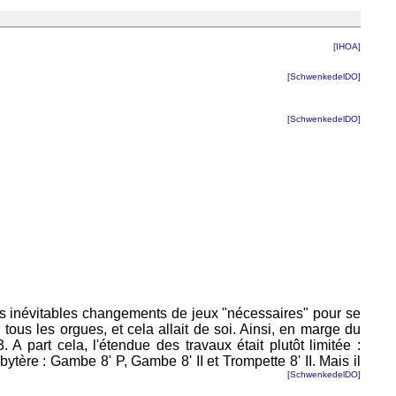
[IHOA]
[SchwenkedelDO]
[SchwenkedelDO]
 les inévitables changements de jeux "nécessaires" pour se
tous les orgues, et cela allait de soi. Ainsi, en marge du
. A part cela, l'étendue des travaux était plutôt limitée :
bytère : Gambe 8' P, Gambe 8' II et Trompette 8' II. Mais il
[SchwenkedelDO]