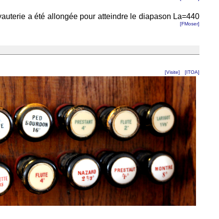
yauterie a été allongée pour atteindre le diapason La=440
[FMoser]
[Visite]
[ITOA]